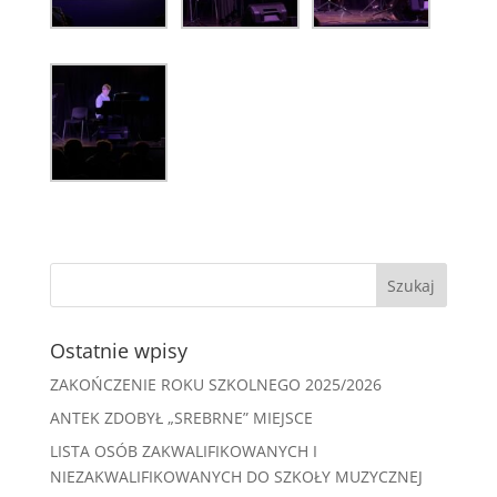
Ostatnie wpisy
ZAKOŃCZENIE ROKU SZKOLNEGO 2025/2026
ANTEK ZDOBYŁ „SREBRNE” MIEJSCE
LISTA OSÓB ZAKWALIFIKOWANYCH I
NIEZAKWALIFIKOWANYCH DO SZKOŁY MUZYCZNEJ