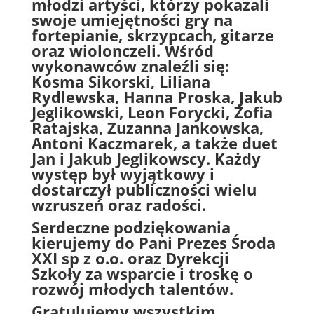
młodzi artyści, którzy pokazali
swoje umiejętności gry na
fortepianie, skrzypcach, gitarze
oraz wiolonczeli. Wśród
wykonawców znaleźli się:
Kosma Sikorski, Liliana
Rydlewska, Hanna Proska, Jakub
Jeglikowski, Leon Forycki, Zofia
Ratajska, Zuzanna Jankowska,
Antoni Kaczmarek, a także duet
Jan i Jakub Jeglikowscy. Każdy
występ był wyjątkowy i
dostarczył publiczności wielu
wzruszeń oraz radości.
Serdeczne podziękowania
kierujemy do Pani Prezes
Środa
XXI sp z o.o.
oraz Dyrekcji
Szkoły za wsparcie i troskę o
rozwój młodych talentów.
Gratulujemy wszystkim