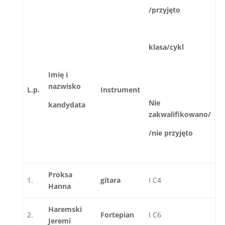
/przyjęto
klasa/cykl
Imię i
nazwisko
L.p
.
Instrument
Nie
kandydata
zakwalifikowano/
/nie przyjęto
Proksa
1.
gitara
I C4
Hanna
Haremski
2.
Fortepian
I C6
Jeremi