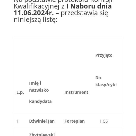
Kwalifikacyjnej z
I Naboru dnia
11.06.2024r.
– przedstawia się
niniejszą listę:
Przyjęto
Do
Imię i
klasy/cykl
nazwisko
L.p
.
Instrument
kandydata
1
Dźwiniel Jan
Fortepian
I C6
Zbytniewski