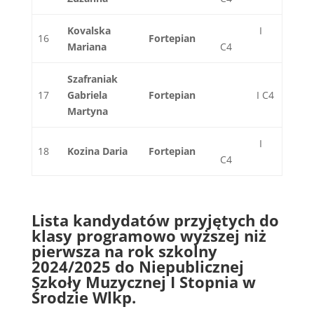
Kovalska
I
16
Fortepian
Mariana
C4
Szafraniak
17
Gabriela
Fortepian
I C4
Martyna
I
18
Kozina Daria
Fortepian
C4
Lista kandydatów przyjętych do
klasy programowo wyższej niż
pierwsza
na rok szkolny
2024/2025
do Niepublicznej
Szkoły Muzycznej I Stopnia w
Środzie Wlkp.