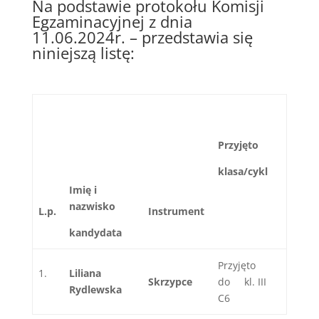
Na podstawie protokołu Komisji
Egzaminacyjnej z dnia
11.06.2024r. – przedstawia się
niniejszą listę:
Przyjęto
klasa/cykl
Imię i
nazwisko
L.p
.
Instrument
kandydata
Przyjęto
Liliana
Skrzypce
do kl. III
Rydlewska
C6