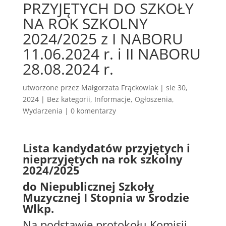
PRZYJĘTYCH DO SZKOŁY
NA ROK SZKOLNY
2024/2025 z I NABORU
11.06.2024 r. i II NABORU
28.08.2024 r.
utworzone przez
Małgorzata Frąckowiak
|
sie 30,
2024
|
Bez kategorii
,
Informacje
,
Ogłoszenia
,
Wydarzenia
|
0 komentarzy
Lista kandydatów przyjętych i
nieprzyjętych na rok szkolny
2024/2025
do Niepublicznej Szkoły
Muzycznej I Stopnia w Środzie
Wlkp.
Na podstawie protokołu Komisji