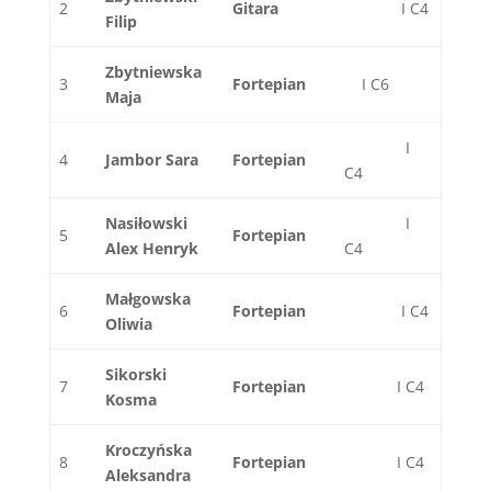
2
Gitara
I C4
Filip
Zbytniewska
3
Fortepian
I C6
Maja
I
4
Jambor Sara
Fortepian
C4
Nasiłowski
I
5
Fortepian
Alex Henryk
C4
Małgowska
6
Fortepian
I C4
Oliwia
Sikorski
7
Fortepian
I C4
Kosma
Kroczyńska
8
Fortepian
I C4
Aleksandra