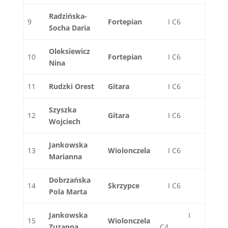
Radzińska-
9
Fortepian
I C6
Socha Daria
Oleksiewicz
10
Fortepian
I C6
Nina
11
Rudzki Orest
Gitara
I C6
Szyszka
12
Gitara
I C6
Wojciech
Jankowska
13
Wiolonczela
I C6
Marianna
Dobrzańska
14
Skrzypce
I C6
Pola Marta
Jankowska
I
15
Wiolonczela
Zuzanna
C4