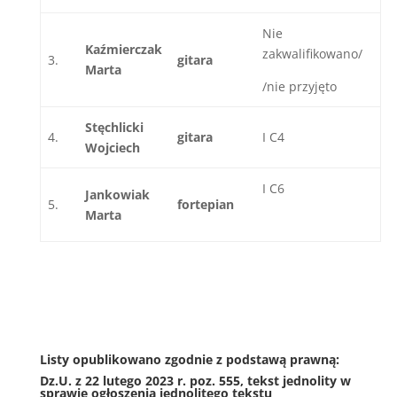
Nie
Kaźmierczak
zakwalifikowano/
3.
gitara
Marta
/nie przyjęto
Stęchlicki
4.
gitara
I C4
Wojciech
I C6
Jankowiak
5.
fortepian
Marta
Listy opublikowano zgodnie z podstawą prawną:
Dz.U. z 22 lutego 2023 r. poz. 555, tekst jednolity
w
sprawie ogłoszenia jednolitego tekstu