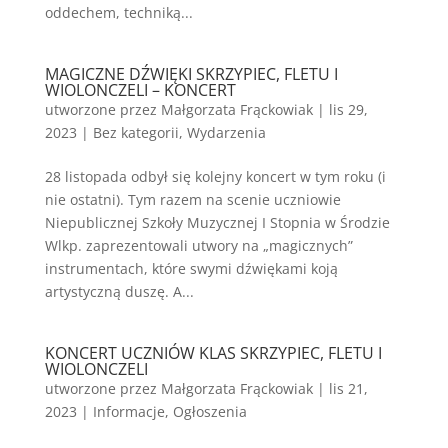
oddechem, techniką...
MAGICZNE DŹWIĘKI SKRZYPIEC, FLETU I
WIOLONCZELI – KONCERT
utworzone przez
Małgorzata Frąckowiak
|
lis 29,
2023
|
Bez kategorii
,
Wydarzenia
28 listopada odbył się kolejny koncert w tym roku (i
nie ostatni). Tym razem na scenie uczniowie
Niepublicznej Szkoły Muzycznej I Stopnia w Środzie
Wlkp. zaprezentowali utwory na „magicznych”
instrumentach, które swymi dźwiękami koją
artystyczną duszę. A...
KONCERT UCZNIÓW KLAS SKRZYPIEC, FLETU I
WIOLONCZELI
utworzone przez
Małgorzata Frąckowiak
|
lis 21,
2023
|
Informacje
,
Ogłoszenia